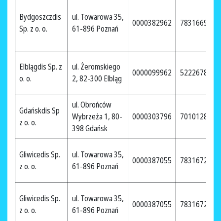
Bydgoszczdis
ul. Towarowa 35,
0000382962
7831669910
Sp. z o. o.
61-896 Poznań
Elblągdis Sp. z
ul. Żeromskiego
0000099962
5222678248
o. o.
2, 82-300 Elbląg
ul. Obrońców
Gdańskdis Sp
Wybrzeża 1, 80-
0000303796
7010128780
z o. o.
398 Gdańsk
Gliwicedis Sp.
ul. Towarowa 35,
0000387055
7831672846
z o. o.
61-896 Poznań
Gliwicedis Sp.
ul. Towarowa 35,
0000387055
7831672846
z o. o.
61-896 Poznań