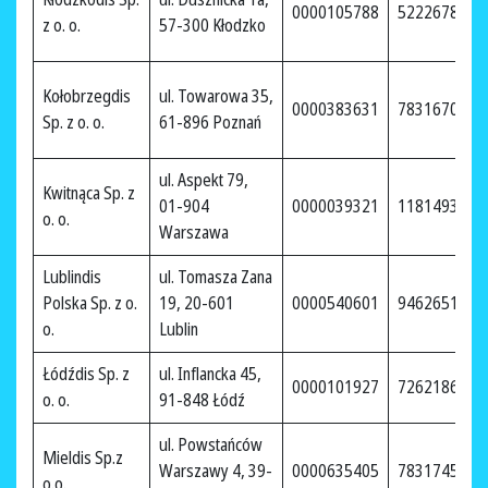
0000105788
5222678254
z o. o.
57-300 Kłodzko
Kołobrzegdis
ul. Towarowa 35,
0000383631
7831670149
Sp. z o. o.
61-896 Poznań
ul. Aspekt 79,
Kwitnąca Sp. z
01-904
0000039321
1181493589
o. o.
Warszawa
Lublindis
ul. Tomasza Zana
Polska Sp. z o.
19, 20-601
0000540601
9462651328
o.
Lublin
Łódźdis Sp. z
ul. Inflancka 45,
0000101927
7262186630
o. o.
91-848 Łódź
ul. Powstańców
Mieldis Sp.z
Warszawy 4, 39-
0000635405
7831745841
o.o.