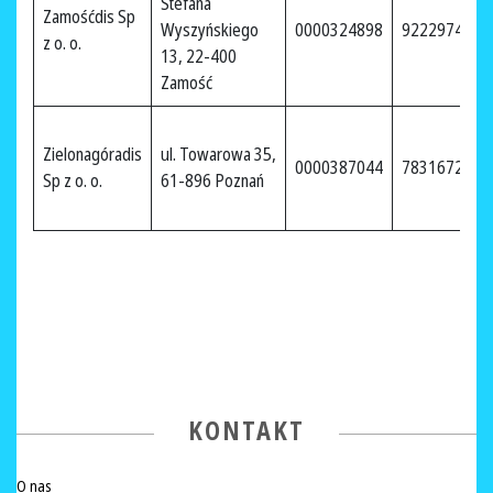
Stefana
Zamośćdis Sp
Wyszyńskiego
0000324898
9222974339
z o. o.
13, 22-400
Zamość
Zielonagóradis
ul. Towarowa 35,
0000387044
7831672875
Sp z o. o.
61-896 Poznań
KONTAKT
O nas