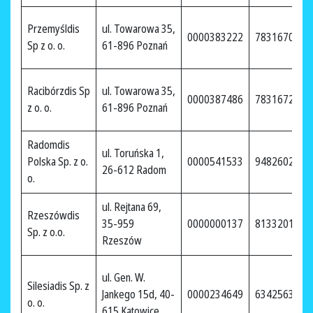
Przemyśldis
ul. Towarowa 35,
0000383222
7831670103
Sp z o. o.
61-896 Poznań
Racibórzdis Sp
ul. Towarowa 35,
0000387486
7831672912
z o. o.
61-896 Poznań
Radomdis
ul. Toruńska 1,
Polska Sp. z o.
0000541533
9482602735
26-612 Radom
o.
ul. Rejtana 69,
Rzeszówdis
35-959
0000000137
8133201428
Sp. z o.o.
Rzeszów
ul. Gen. W.
Silesiadis Sp. z
Jankego 15d, 40-
0000234649
6342563353
o. o.
615 Katowice