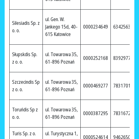
ul. Gen. W.
Silesiadis Sp. z
Jankego 15d, 40-
0000234649
6342563353
o. o.
615 Katowice
Słupskdis Sp.
ul. Towarowa 35,
0000252168
8392977069
z o. o.
61-896 Poznań
Szczecindis Sp
ul. Towarowa 35,
0000469277
7831701826
z o. o.
61-896 Poznań
Toruńdis Sp z
ul. Towarowa 35,
0000387295
7831672881
o. o.
61-896 Poznań
Turis Sp. z o.
ul. Turystyczna 1,
0000524614
9462650079