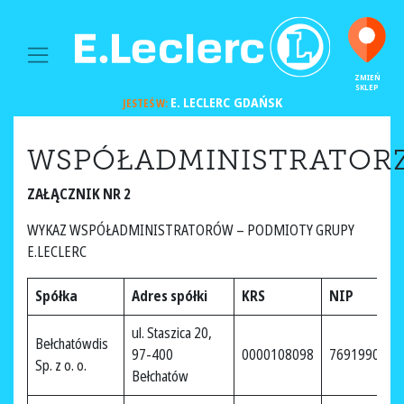
MAIN NAVIGATION
ZMIEŃ
SKLEP
E. LECLERC
GDAŃSK
JESTEŚ W:
WSPÓŁADMINISTRATOR
ZAŁĄCZNIK NR 2
WYKAZ WSPÓŁADMINISTRATORÓW – PODMIOTY GRUPY
E.LECLERC
Spółka
Adres spółki
KRS
NIP
ul. Staszica 20,
Bełchatówdis
97-400
0000108098
7691990858
Sp. z o. o.
Bełchatów