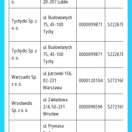
o.
20-207 Lublin
ul. Budowlanych
Tychydis Sp. z
75, 43-100
0000099871
5222678260
o. o.
Tychy
ul. Budowlanych
Tychydis Sp. z
75, 43-100
0000099871
5222678260
o. o.
Tychy
ul. Jutrzenki 156,
Warszadis Sp.
02-231
0000120104
5272166622
z o. o.
Warszawa
ul. Zakładowa
Wrocławdis
2/4, 50-231
0000096596
5272169141
Sp. z o. o.
Wrocław
ul. Prymasa