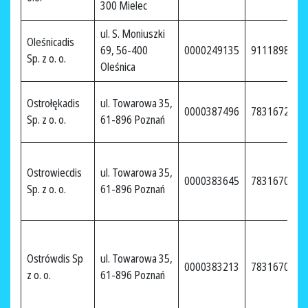
300 Mielec
ul. S. Moniuszki
Oleśnicadis
69, 56-400
0000249135
9111898960
Sp. z o. o.
Oleśnica
Ostrołękadis
ul. Towarowa 35,
0000387496
7831672906
Sp. z o. o.
61-896 Poznań
Ostrowiecdis
ul. Towarowa 35,
0000383645
7831670132
Sp. z o. o.
61-896 Poznań
Ostrówdis Sp
ul. Towarowa 35,
0000383213
7831670126
z o. o.
61-896 Poznań