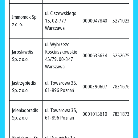
ul. Ciszewskiego
Immomok Sp.
15, 02-777
0000047840
5271023642
z o. o.
Warszawa
ul. Wybrzeże
Jarosławdis
Kościuszkowskie
0000635634
5252675059
Sp. z o.o.
45/79, 00-347
Warszawa
Jastrzębiedis
ul. Towarowa 35,
0000390607
7831676459
Sp. z o.o.
61-896 Poznań
Jeleniagóradis
ul. Towarowa 35,
0001015610
7831873102
Sp. z o.o.
61-896 Poznań
Kłodzkodis Sp.
ul. Dusznicka 1a,