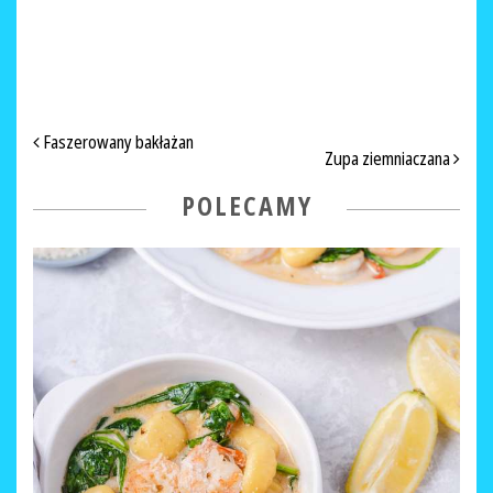
NAWIGACJA PO ARTYKUŁACH
Faszerowany bakłażan
Zupa ziemniaczana
POLECAMY