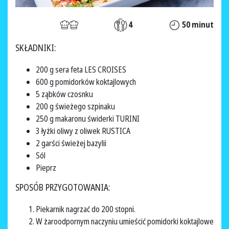
4
50 minut
SKŁADNIKI:
200 g sera feta LES CROISES
600 g pomidorków koktajlowych
5 ząbków czosnku
200 g świeżego szpinaku
250 g makaronu świderki TURINI
3 łyżki oliwy z oliwek RUSTICA
2 garści świeżej bazylii
Sól
Pieprz
SPOSÓB PRZYGOTOWANIA:
Piekarnik nagrzać do 200 stopni.
W żaroodpornym naczyniu umieścić pomidorki koktajlowe