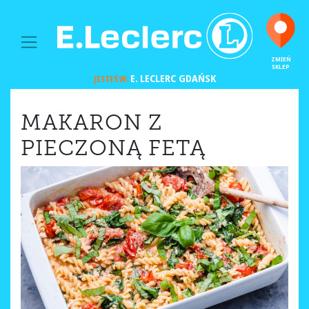
MAIN NAVIGATION
ZMIEŃ
SKLEP
E. LECLERC
GDAŃSK
JESTEŚ W:
MAKARON Z
PIECZONĄ FETĄ