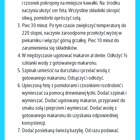
i czosnek pokrojony na mniejsze kawałki. Na środku
naczynia ułożyć ser feta. Wszystkie składniki skropić
oliwą, pomidorki oprószyć solą.
Piec 30 minut. Po tym czasie zwiększyć temperaturę do
220 stopni, naczynie żaroodporne przełożyć wyżej w
piekarniku i włączyć górną grzałkę. Piec 10 minut do
zarumienienia się składników.
W międzyczasie ugotować makaron al dente. Odłożyć ½
szklanki wody z gotowanego makaronu.
Szpinak umieścić na durszlaku i przelać wodą z
gotowanego makaronu. Odsączyć i odłożyć.
Upieczoną fetę z pomidorami i czosnkiem rozdrobnić i
wymieszać za pomocą drewnianej łyżki. Dodać szpinak i
wymieszać. Dodać ugotowany makaron, przyprawić do
smaku solą i pieprzem i wymieszać. Dodać wodę z
gotowanego makaronu do uzyskania odpowiedniej
konsystencji.
Dodać posiekaną świeżą bazylię. Od razu podawać.