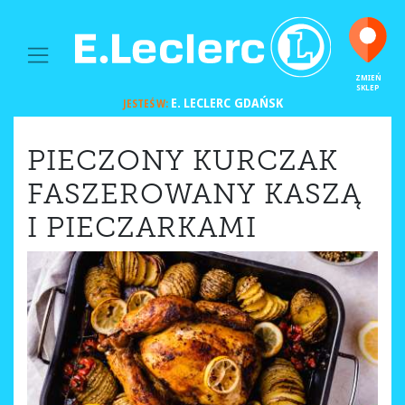
MAIN NAVIGATION
ZMIEŃ
SKLEP
E. LECLERC
GDAŃSK
JESTEŚ W:
PIECZONY KURCZAK
FASZEROWANY KASZĄ
I PIECZARKAMI