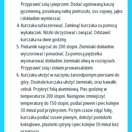
Przyprawić solą i pieprzem. Dodać ugotowaną kaszę
jęczmienną, posiekaną natkę pietruszki, sos sojowy, jajko
i dokładnie wymieszać.
Kurczaka nafaszerować. Zamknąć kurczaka za pomocą
wykałaczek. Nóżki skrzyżować i związać. Odstawić
kurczaka na dwie godziny.
Piekarnik nagrzać do 200 stopni. Ziemniaki dokładnie
wyszorować i ponacinać. Za pomocą pędzelka
wysmarować dokładnie ziemniaki oliwą w rozcięciach.
Przyprawić solą i ziołami prowansalskimi.
Kurczaka ułożyć w naczyniu żaroodpornym piersiami do
góry. Dookoła kurczaka ułożyć ziemniaki, oraz kawałki
cebuli. Przykryć folią aluminiową. Piec godzinę w
temperaturze 200 stopni. Następnie zmniejszyć
temperaturę do 150 stopni, podlać piwem i piec kolejne
30 minut pod przykryciem. Po tym czasie zdjąć folię,
kurczaka podlać sosem piwnym, dołożyć pomidorki
koktajlowe, plasterki cytryny i piec kolejne 30 minut bez
przykrycia.