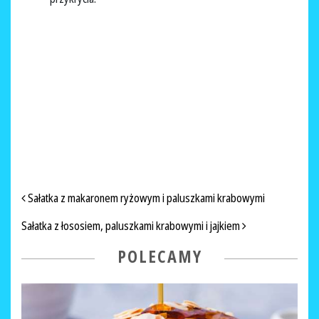
NAWIGACJA PO ARTYKUŁACH
Sałatka z makaronem ryżowym i paluszkami krabowymi
Sałatka z łososiem, paluszkami krabowymi i jajkiem
POLECAMY