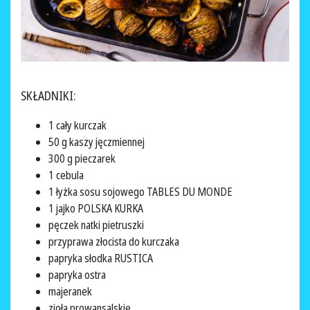
SKŁADNIKI:
1 cały kurczak
50 g kaszy jęczmiennej
300 g pieczarek
1 cebula
1 łyżka sosu sojowego TABLES DU MONDE
1 jajko POLSKA KURKA
pęczek natki pietruszki
przyprawa złocista do kurczaka
papryka słodka RUSTICA
papryka ostra
majeranek
zioła prowansalskie