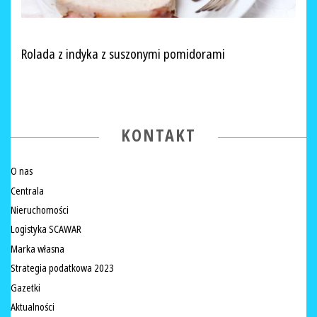
Rolada z indyka z suszonymi pomidorami
KONTAKT
O nas
Centrala
Nieruchomości
Logistyka SCAWAR
Marka własna
Strategia podatkowa 2023
Gazetki
Aktualności