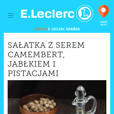
MAIN NAVIGATION
ZMIEŃ
SKLEP
E. LECLERC
GDAŃSK
JESTEŚ W:
SAŁATKA Z SEREM
CAMEMBERT,
JABŁKIEM I
PISTACJAMI