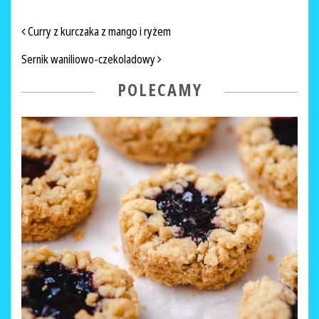
NAWIGACJA PO ARTYKUŁACH
Curry z kurczaka z mango i ryżem
Sernik waniliowo-czekoladowy
POLECAMY