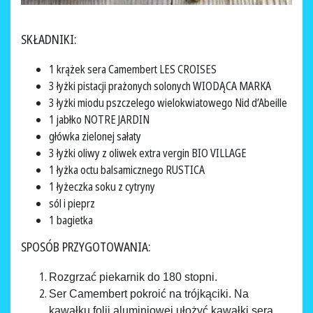
SKŁADNIKI:
1 krążek sera Camembert LES CROISES
3 łyżki pistacji prażonych solonych WIODĄCA MARKA
3 łyżki miodu pszczelego wielokwiatowego Nid d’Abeille
1 jabłko NOTRE JARDIN
główka zielonej sałaty
3 łyżki oliwy z oliwek extra vergin BIO VILLAGE
1 łyżka octu balsamicznego RUSTICA
1 łyżeczka soku z cytryny
sól i pieprz
1 bagietka
SPOSÓB PRZYGOTOWANIA:
Rozgrzać piekarnik do 180 stopni.
Ser Camembert pokroić na trójkąciki. Na
kawałku folii aluminiowej ułożyć kawałki sera